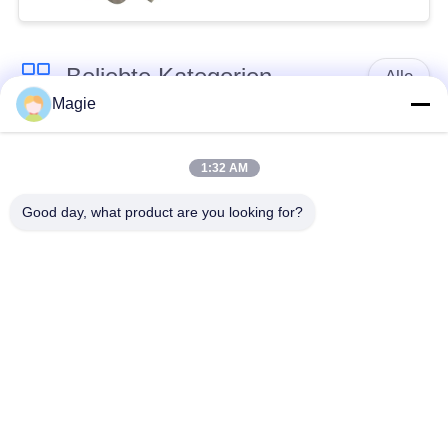
Beliebte Kategorien
Alle
Magie
Vibro-
Spiraliger Schirm-
Bildschirmmaschine
Filter
1:32 AM
Good day, what product are you looking for?
Trommel Screening
Hochfrequenzbildschirm
Machine
Rechteckige
Vibrationsförderer
Vibrationsschirm
Turbo-Bildschirm-
Test Siebschüttler
Luftklassifikator