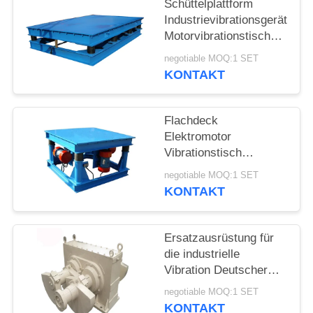
Schüttelplattform
Industrievibrationsgeräte
Motorvibrationstisch
Spezial
negotiable MOQ:1 SET
KONTAKT
Flachdeck
Elektromotor
Vibrationstisch
Schüttelplattform für
negotiable MOQ:1 SET
Betonmaschine
KONTAKT
Ersatzausrüstung für
die industrielle
Vibration Deutscher
Typ Vibrationserreger
negotiable MOQ:1 SET
KONTAKT