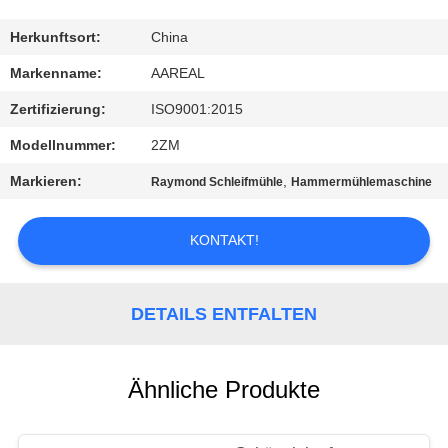
KONTAKT
Herkunftsort:
China
MIT
Markenname:
AAREAL
UNS
Zertifizierung:
ISO9001:2015
Modellnummer:
2ZM
BITTE UM
Markieren:
,
Raymond Schleifmühle
Hammermühlemaschine
EIN
ANGEBOT
KONTAKT!
SITEMAP
DETAILS ENTFALTEN
PRIVACY
POLICY
Ähnliche Produkte