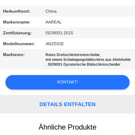
KONTAKT
Herkunftsort:
China
MIT
Markenname:
AAREAL
UNS
Zertifizierung:
ISO9001:2015
Modellnummer:
ANZEIGE
BITTE UM
Markieren:
,
Rotex Drehschirmtrennscheibe
EIN
mit einem Schwingungsbildschirm aus Aktivkohle
,
ISO9001 Gyratorische Bildschirmscheider
ANGEBOT
KONTAKT!
SITEMAP
DETAILS ENTFALTEN
PRIVACY
POLICY
Ähnliche Produkte