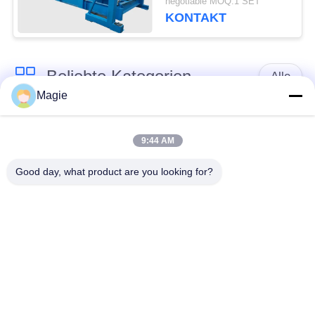
negotiable MOQ:1 SET
Siliziummetallpulver
KONTAKT
Beliebte Kategorien
Alle
Magie
Vibro-
Spiraliger Schirm-
Bildschirmmaschine
Filter
9:44 AM
Good day, what product are you looking for?
Trommel Screening
Hochfrequenzbildschirm
Machine
Rechteckige
Vibrationsförderer
Vibrationsschirm
Turbo-Bildschirm-
Test Siebschüttler
Luftklassifikator