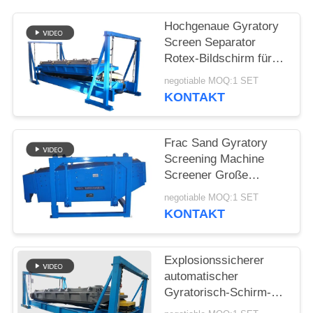
Hochgenaue Gyratory
Screen Separator
Rotex-Bildschirm für
Silikasand-Screening
negotiable MOQ:1 SET
KONTAKT
Frac Sand Gyratory
Screening Machine
Screener Große
Screeningkapazität
negotiable MOQ:1 SET
KONTAKT
Explosionssicherer
automatischer
Gyratorisch-Schirm-
Trennschalter für