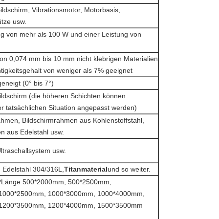
ildschirm, Vibrationsmotor, Motorbasis,
ütze usw.
ung von mehr als 100 W und einer Leistung von
von 0,074 mm bis 10 mm nicht klebrigen Materialien
tigkeitsgehalt von weniger als 7% geeignet
eneigt (0° bis 7°)
ildschirm (die höheren Schichten können
r tatsächlichen Situation angepasst werden)
ahmen, Bildschirmrahmen aus Kohlenstoffstahl,
n aus Edelstahl usw.
ltraschallsystem usw.
, Edelstahl 304/316L,
Titanmaterial
und so weiter.
te*Länge 500*2000mm, 500*2500mm,
1000*2500mm, 1000*3000mm, 1000*4000mm,
1200*3500mm, 1200*4000mm, 1500*3500mm