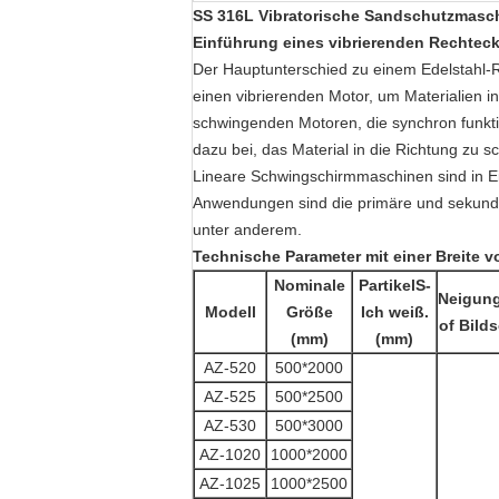
SS 316L Vibratorische Sandschutzmasch
Einführung eines vibrierenden Rechteck
Der Hauptunterschied zu einem Edelstahl-Re
einen vibrierenden Motor, um Materialien 
schwingenden Motoren, die synchron funktio
dazu bei, das Material in die Richtung zu s
Lineare Schwingschirmmaschinen sind in E
Anwendungen sind die primäre und sekund
unter anderem.
Technische
Parameter
mit einer Breite 
Nominale
Partikel
S
-
Neigung
Modell
Größe
Ich weiß.
o
f Bild
(
mm)
(
mm)
AZ-520
500*2000
AZ-525
500*2500
AZ-530
500*3000
AZ-1020
1000*2000
AZ-1025
1000*2500