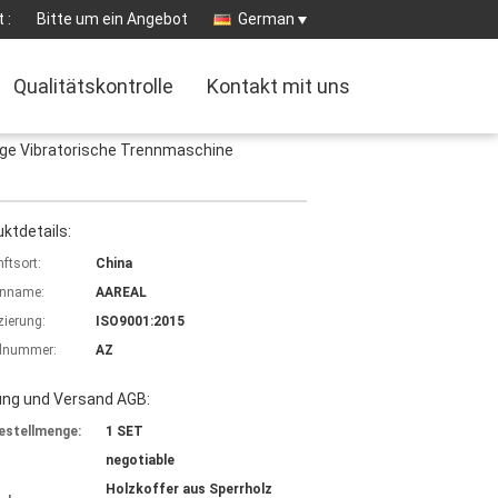
 :
Bitte um ein Angebot
German
Qualitätskontrolle
Kontakt mit uns
ge Vibratorische Trennmaschine
ktdetails:
ftsort:
China
nname:
AAREAL
izierung:
ISO9001:2015
lnummer:
AZ
ung und Versand AGB:
estellmenge:
1 SET
negotiable
Holzkoffer aus Sperrholz