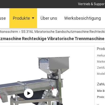
Vertrieb & Support
use
Produkte
Über uns
Werksbesichtigung
ationsschirm
SS 316L Vibratorische Sandschutzmaschine Rechtecki
tzmaschine Rechteckige Vibratorische Trennmaschine
Produ
Herkun
Marke
Zertif
Model
Zahl
Min B
Preis: