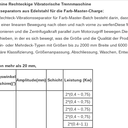
ine Rechteckige Vibratorische Trennmaschine
separators aus Edelstahl für die Farb-Master-Charge
:
chteck-Vibrationsseparator für Farb-Master-Batch besteht darin, dass
in einer linearen Bewegung nach oben und nach vorne zu werfenDiese M
nieren und die Zentrifugalkraft parallel zum Motorzugriff bewegen.Die 
chieben, in der es sich bewegt, was die Größe und die Qualität der Produ
in- oder Mehrdeck-Typen mit Größen bis zu 2000 mm Breite und 6000 
äre Klassifizierung, Größenanpassung, Abschliessung, Waschen, Ent
von mehr als 20 mm,
swinkel
Amplitude
(
mm)
Schicht
Leistung (Kw)
schirm
(
(')
2*(0,4 ~ 0,75)
2*(0,4 ~ 0,75)
2*(0,4 ~ 0,75)
2*(0,4 ~ 0,75)
2*(0.4~1.1)