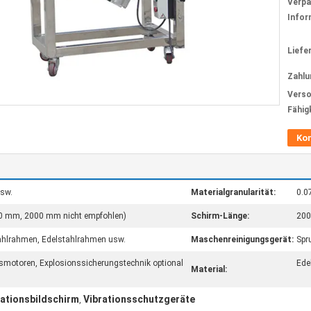
Verp
Infor
Liefer
Zahlu
Verso
Fähig
Ko
usw.
Materialgranularität:
0.
 mm, 2000 mm nicht empfohlen)
Schirm-Länge:
200
ahlrahmen, Edelstahlrahmen usw.
Maschenreinigungsgerät:
Spr
nsmotoren, Explosionssicherungstechnik optional
Ede
Material:
ationsbildschirm
Vibrationsschutzgeräte
,