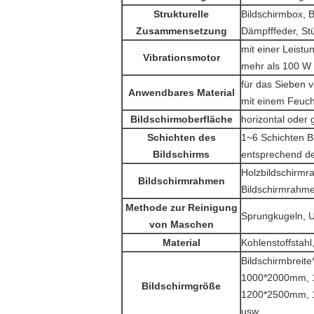
Strukturelle
Bildschirmbox, B
Zusammensetzung
Dämpfffeder, St
mit einer Leist
Vibrationsmotor
mehr als 100 W
für das Sieben 
Anwendbares Material
mit einem Feuch
Bildschirmoberfläche
horizontal oder g
Schichten des
1~6 Schichten B
Bildschirms
entsprechend de
Holzbildschirmr
Bildschirmrahmen
Bildschirmrahme
Methode zur Reinigung
Sprungkugeln, U
von Maschen
Material
Kohlenstoffstahl
Bildschirmbrei
1000*2000mm, 
Bildschirmgröße
1200*2500mm, 
usw.