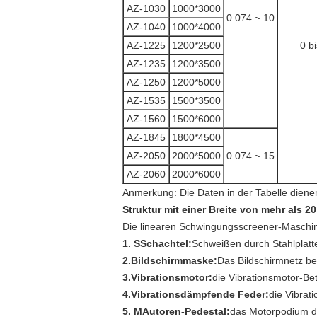
AZ-1030
1000*3000
0.074 ~ 10
AZ-1040
1000*4000
AZ-1225
1200*2500
0 bi
AZ-1235
1200*3500
AZ-1250
1200*5000
AZ-1535
1500*3500
AZ-1560
1500*6000
AZ-1845
1800*4500
AZ-2050
2000*5000
0.074 ~ 15
AZ-2060
2000*6000
Anmerkung: Die Daten in der Tabelle diene
Struktur
mit einer Breite von mehr als 2
Die linearen Schwingungsscreener-Maschi
1. S
Schachtel:
Schweißen durch Stahlplatte,
2
.
Bildschirmmaske:
Das Bildschirmnetz best
3
.
Vibrationsmotor:
die Vibrationsmotor-Be
4.
Vibrationsdämpfende Feder:
die Vibrat
5. M
Autoren-Pedestal:
das Motorpodium de