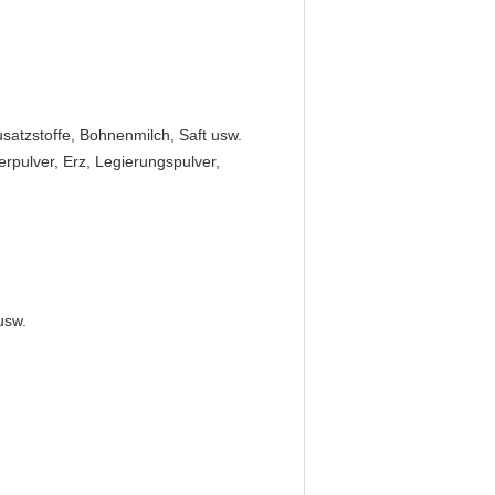
usatzstoffe, Bohnenmilch, Saft usw.
erpulver, Erz, Legierungspulver,
usw.