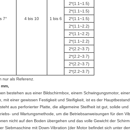
2*(1.1~1.5)
2*(1.1~1.5)
s 7°
4 bis 10
1 bis 6
2*(1.1~1.5)
2*(1.1~2.2)
2*(1.1~2.2)
2*(1.1~2.2)
2*(2.2~3.7)
2*(2.2~3.7)
2*(2.2~3.7)
2*(2.2~3.7)
n nur als Referenz.
0 mm,
nen bestehen aus einer Bildschirmbox, einem Schwingungsmotor, ei
 mit einer gewissen Festigkeit und Steifigkeit, ist es der Hauptbestand
eht aus perforierter Platte, die allgemeine Steifheit ist gut, solide und
triebs- und Wartungsmethode, um die Betriebsanweisungen für den Vib
ionen nicht auf den Boden übergehen und das volle Gewicht der Schirm
r Siebmaschine mit Down-Vibration (der Motor befindet sich unter d