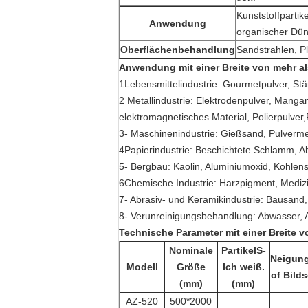
Kunststoffpartik
Anwendung
organischer Düng
Oberflächenbehandlung
Sandstrahlen, P
Anwendung
mit einer Breite von mehr a
1Lebensmittelindustrie: Gourmetpulver, Stär
2­ Metallindustrie: Elektrodenpulver, Mangan
elektromagnetisches Material, Polierpulver,
3- Maschinenindustrie: Gießsand, Pulvermet
4Papierindustrie: Beschichtete Schlamm, A
5- Bergbau: Kaolin, Aluminiumoxid, Kohlens
6Chemische Industrie: Harzpigment, Medizin
7- Abrasiv- und Keramikindustrie: Bausand,
8- Verunreinigungsbehandlung: Abwasser, A
Technische
Parameter
mit einer Breite 
Nominale
Partikel
S
-
Neigung
Modell
Größe
Ich weiß.
o
f Bild
(
mm)
(
mm)
AZ-520
500*2000