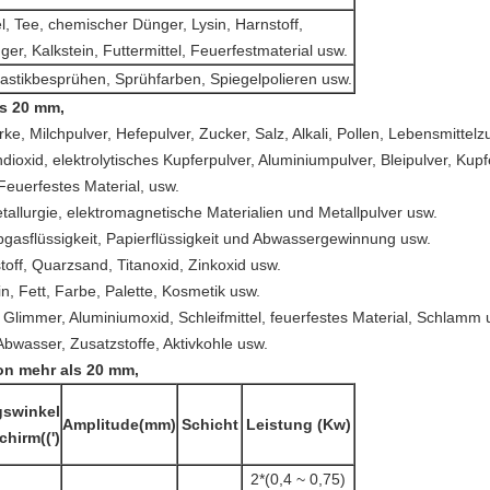
el, Tee, chemischer Dünger, Lysin, Harnstoff,
er, Kalkstein, Futtermittel, Feuerfestmaterial usw.
lastikbesprühen, Sprühfarben, Spiegelpolieren usw.
ls 20 mm,
ke, Milchpulver, Hefepulver, Zucker, Salz, Alkali, Pollen, Lebensmittelz
dioxid, elektrolytisches Kupferpulver, Aluminiumpulver, Bleipulver, Kupf
Feuerfestes Material, usw.
allurgie, elektromagnetische Materialien und Metallpulver usw.
bgasflüssigkeit, Papierflüssigkeit und Abwassergewinnung usw.
toff, Quarzsand, Titanoxid, Zinkoxid usw.
, Fett, Farbe, Palette, Kosmetik usw.
 Glimmer, Aluminiumoxid, Schleifmittel, feuerfestes Material, Schlamm 
bwasser, Zusatzstoffe, Aktivkohle usw.
von mehr als 20 mm,
swinkel
Amplitude
(
mm)
Schicht
Leistung (Kw)
schirm
(
(')
2*(0,4 ~ 0,75)