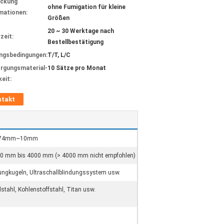
ackung
ohne Fumigation für kleine
mationen:
Größen
20 ~ 30 Werktage nach
zeit:
Bestellbestätigung
ngsbedingungen:
T/T, L/C
rgungsmaterial-
10 Sätze pro Monat
keit:
ntakt
074mm~10mm
0 mm bis 4000 mm (> 4000 mm nicht empfohlen)
ungkugeln, Ultraschallblindungssystem usw.
lstahl, Kohlenstoffstahl, Titan usw.