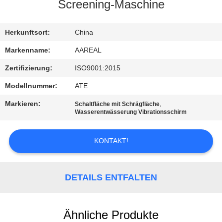
Screening-Maschine
KONTAKT
MIT
Herkunftsort:
China
UNS
Markenname:
AAREAL
Zertifizierung:
ISO9001:2015
BITTE UM
Modellnummer:
ATE
EIN
Markieren:
,
Schaltfläche mit Schrägfläche
ANGEBOT
Wasserentwässerung Vibrationsschirm
KONTAKT!
SITEMAP
PRIVACY
DETAILS ENTFALTEN
POLICY
Ähnliche Produkte