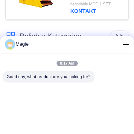
für Baustoffe
negotiable MOQ:1 SET
KONTAKT
Beliebte Kategorien
Alle
Magie
Vibro-
Spiraliger Schirm-
Bildschirmmaschine
Filter
8:17 AM
Good day, what product are you looking for?
Trommel Screening
Hochfrequenzbildschirm
Machine
Rechteckige
Vibrationsförderer
Vibrationsschirm
Turbo-Bildschirm-
Test Siebschüttler