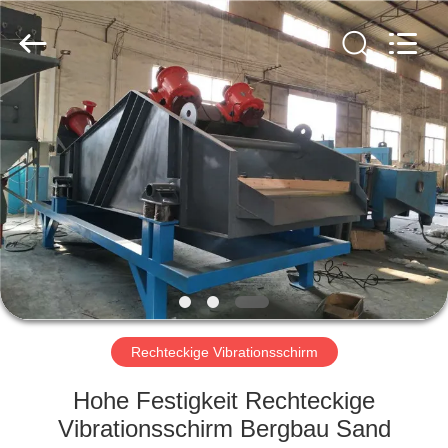
Xinxiang
AAREAL
Machine
Co.,Ltd.
All
Rights
Reserved.
ZU
HAUSE
PRODUKTE
ÜBER
UNS
WERKSBESICHTIGUNG
Rechteckige Vibrationsschirm
Hohe Festigkeit Rechteckige
QUALITÄTSKONTROLLE
Vibrationsschirm Bergbau Sand