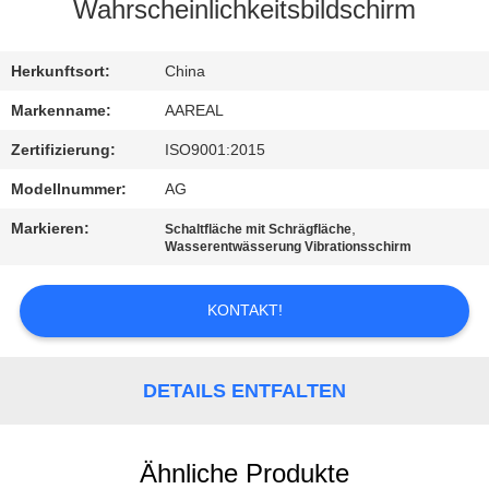
Wahrscheinlichkeitsbildschirm
KONTAKT
MIT
Herkunftsort:
China
UNS
Markenname:
AAREAL
Zertifizierung:
ISO9001:2015
BITTE UM
Modellnummer:
AG
EIN
Markieren:
,
Schaltfläche mit Schrägfläche
ANGEBOT
Wasserentwässerung Vibrationsschirm
KONTAKT!
SITEMAP
PRIVACY
DETAILS ENTFALTEN
POLICY
Ähnliche Produkte