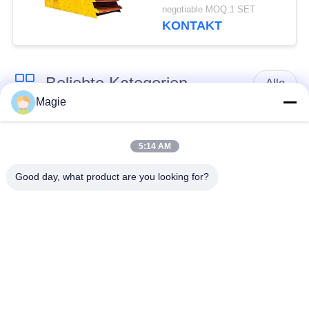
für Baustoffe
negotiable MOQ:1 SET
KONTAKT
Beliebte Kategorien
Alle
Magie
Vibro-
Spiraliger Schirm-
Bildschirmmaschine
Filter
5:14 AM
Good day, what product are you looking for?
Trommel Screening
Hochfrequenzbildschirm
Machine
Rechteckige
Vibrationsförderer
Vibrationsschirm
Turbo-Bildschirm-
Test Siebschüttler