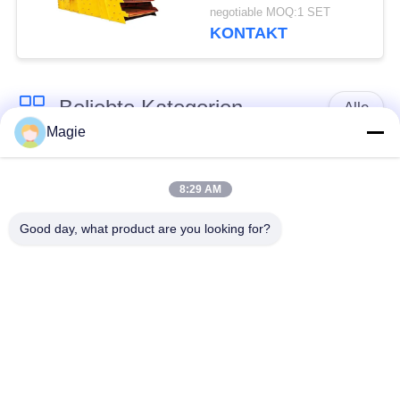
für Baustoffe
negotiable MOQ:1 SET
KONTAKT
Beliebte Kategorien
Alle
Magie
Vibro-
Spiraliger Schirm-
Bildschirmmaschine
Filter
8:29 AM
Good day, what product are you looking for?
Trommel Screening
Hochfrequenzbildschirm
Machine
Rechteckige
Vibrationsförderer
Vibrationsschirm
Turbo-Bildschirm-
Test Siebschüttler