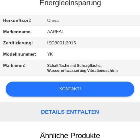
Energieeinsparung
KONTAKT
MIT
Herkunftsort:
China
UNS
Markenname:
AAREAL
Zertifizierung:
ISO9001:2015
BITTE UM
Modellnummer:
YK
EIN
Markieren:
,
Schaltfläche mit Schrägfläche
ANGEBOT
Wasserentwässerung Vibrationsschirm
KONTAKT!
SITEMAP
PRIVACY
DETAILS ENTFALTEN
POLICY
Ähnliche Produkte