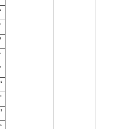
s
s
s
s
s
0
is
0
is
0
is
0
is