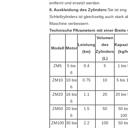
entfernt und ersetzt werden.
6. Auskleidung des Zylinders:
Sie ist eng
Schleifzylinders ist gleichzeitig auch star
Maschine verbessern.
Technische P
Arametern
mit einer Breit
Volumen
Leistung
des
Kapazi
Modell
Motor
(kw)
Zylinders
(kg/h
(L)
ZM5
5 bis
0.4
5
1 bis 
6
ZM10
10 bis
0.75
10
5 bis 
6
ZM20
16 bis
1.1
20
20 bis
6
ZM50
20 bis
1.5
50
50 bi
6
100
ZM100
30 bis
2.2
100
50 bi