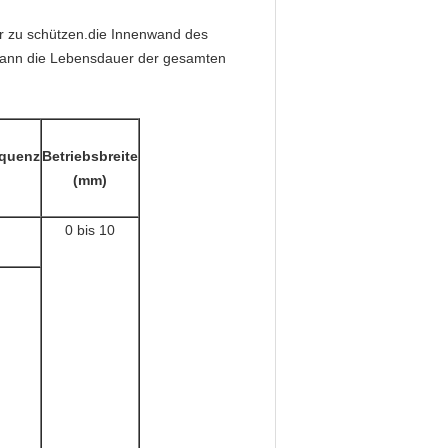
der zu schützen.die Innenwand des
ng kann die Lebensdauer der gesamten
quenz
Betriebsbreite
(mm)
0 bis 10