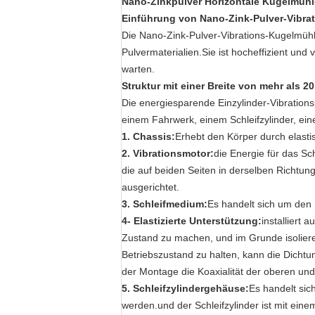
Nano-Zinkpulver Horizontale Kugelmü
Einführung von Nano-Zink-Pulver-Vibra
Die Nano-Zink-Pulver-Vibrations-Kugelmühl
Pulvermaterialien.Sie ist hocheffizient und 
warten.
Struktur
mit einer Breite von mehr als 
Die energiesparende Einzylinder-Vibration
einem Fahrwerk, einem Schleifzylinder, ein
1. Chassis:
Erhebt den Körper durch elasti
2. Vibrationsmotor:
die Energie für das S
die auf beiden Seiten in derselben Richtun
ausgerichtet.
3. Schleifmedium:
Es handelt sich um den 
4- Elastizierte Unterstützung:
installiert 
Zustand zu machen, und im Grunde isoliere
Betriebszustand zu halten, kann die Dicht
der Montage die Koaxialität der oberen und
5. Schleifzylindergehäuse:
Es handelt sic
werden.und der Schleifzylinder ist mit ein