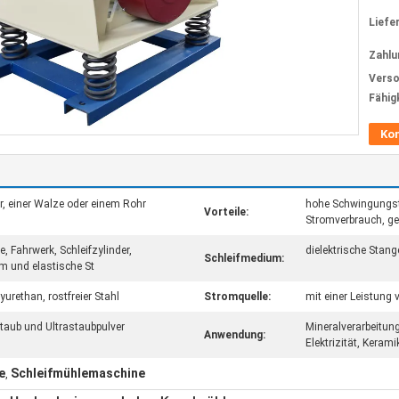
Liefer
Zahlu
Verso
Fähig
Ko
r, einer Walze oder einem Rohr
hohe Schwingungstä
Vorteile:
Stromverbrauch, ge
, Fahrwerk, Schleifzylinder,
dielektrische Stang
Schleifmedium:
m und elastische St
urethan, rostfreier Stahl
Stromquelle:
mit einer Leistung
staub und Ultrastaubpulver
Mineralverarbeitung
Anwendung:
Elektrizität, Kerami
e
Schleifmühlemaschine
,