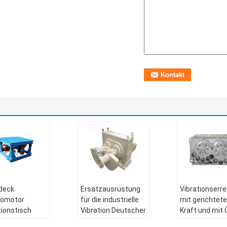
deck
Ersatzausrüstung
Vibrationserr
romotor
für die industrielle
mit gerichtete
tionstisch
Vibration Deutscher
Kraft und mit 
telplattform
Typ
geschmierte