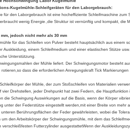
hle Hochschwingung Labor Kugelmühle
tions-Kugelmühle-Schleifgeräten für den Laborgebrauch
:
e für den Laborgebrauch ist eine hocheffiziente Schleifmaschine zum S
verbraucht wenig Energie.,die Struktur ist vernünftig und kompakt, die M
20 mm, jedoch nicht mehr als 30 mm
smühle für das Schleifen von Pulver besteht hauptsächlich aus einem s
er Auskleidung, einem Schleifmedium und einer elastischen Stütze usw.
sche Unterstützung.
chwingungsmahlen der Mühle liefert. Der Schwingungsmotor besteht au
g rotieren,so dass die erforderlichen Anregungskraft Tick Markierungen
Schleifkörper der Mühle, der zum Stoßschleifen von Materialien verwen
auf vier Drehstellen, jeder Drehpunkt hat zwei Federn, die Hauptfunktion
n die Schwingung Auswirkungen auf die Basis, wenn der Körper vibrie
ung unter der Federstütze eingestellt werden,mit einer Breite von me
 unteren Berührungsflächen der Feder gewährleisten, wobei die Tolera
h um den Arbeitskörper der Schwingungsmühle, mit dem das Schleifmed
em verschleißfesten Futterzylinder ausgestattetWenn der Auskleidungszy