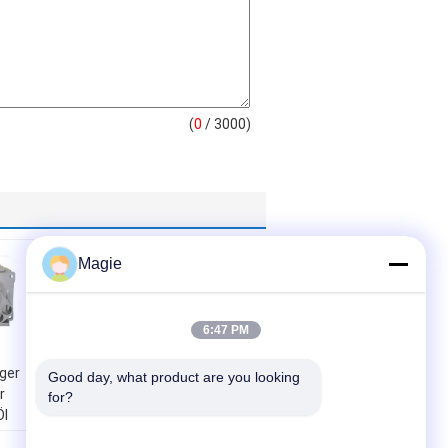
(
0
/ 3000)
Magie
6:47 PM
eger
Rotationsbewegung
Good day, what product are you looking 
r
Industrievibrationsanlage
for?
Öl
Vertikaler
m
Vibrationsmotor