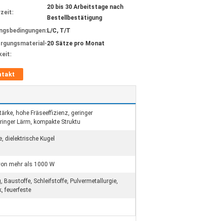
20 bis 30 Arbeitstage nach
zeit:
Bestellbestätigung
ngsbedingungen:
L/C, T/T
rgungsmaterial-
20 Sätze pro Monat
keit:
ntakt
rke, hohe Fräseeffizienz, geringer
ringer Lärm, kompakte Struktu
e, dielektrische Kugel
 von mehr als 1000 W
, Baustoffe, Schleifstoffe, Pulvermetallurgie,
k, feuerfeste