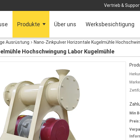
Vertrieb & Support
use
Produkte
Über uns
Werksbesichtigung
ige Ausrüstung
Nano-Zinkpulver Horizontale Kugelmühle Hochschwi
gelmühle Hochschwingung Labor Kugelmühle
Produ
Herkun
Marke
Zertif
Zahl
Min B
Preis:
Verp
Infor