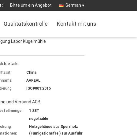
 :
Bitte um ein Angebot
German
Qualitätskontrolle
Kontakt mit uns
ngung Labor Kugelmühle
ktdetails:
ftsort:
China
nname:
AAREAL
izierung:
ISO9001:2015
ung und Versand AGB:
estellmenge:
1 SET
negotiable
ackung
Holzgehäuse aus Sperrholz
mationen:
(Fumigationsfrei) zur Ausfuhr