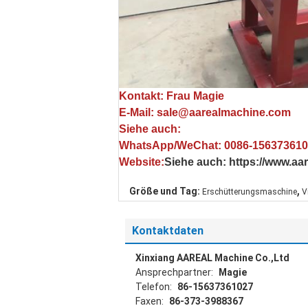
Kontakt: Frau Magie
E-Mail: sale@aarealmachine.com
Siehe auch:
WhatsApp/WeChat: 0086-15637361
Website:
Siehe auch: https://www.a
,
Größe und Tag:
Erschütterungsmaschine
V
Kontaktdaten
Xinxiang AAREAL Machine Co.,Ltd
Ansprechpartner:
Magie
Telefon:
86-15637361027
Faxen:
86-373-3988367