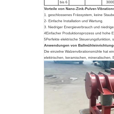
bis 6
300
Vorteile von Nano-Zink-Pulver-Vibratio
1. geschlossenes Frässystem, keine Staub
2- Einfache Installation und Wartung.
3. Niedriger Energieverbrauch und niedrige
4Einfacher Produktionsprozess und hohe Ef
5Perfekte elektrische Steuerungsfunktion, s
Anwendungen von Ballmühleinrichtungen
Die einzelne Walzenvibrationsmühle hat eine
elektrischen, keramischen, mineralischen, 