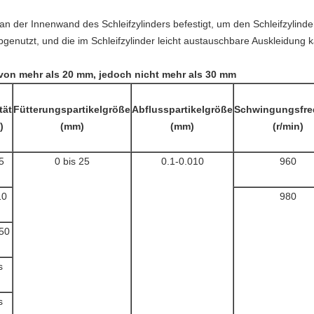
 an der Innenwand des Schleifzylinders befestigt, um den Schleifzylin
k abgenutzt, und die im Schleifzylinder leicht austauschbare Auskleidu
e von mehr als 20 mm, jedoch nicht mehr als 30 mm
tät
Fütterungspartikelgröße
Abflusspartikelgröße
Schwingungsfre
)
(mm)
(mm)
(r/min)
5
0 bis 25
0.1-0.010
960
10
980
 50
s
s