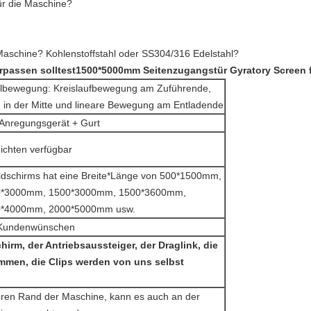
ür die Maschine?
Maschine? Kohlenstoffstahl oder SS304/316 Edelstahl?
rpassen solltest
1500*5000mm Seitenzugangstür Gyratory Screen f
elbewegung: Kreislaufbewegung am Zuführende,
g in der Mitte und lineare Bewegung am Entladende
 Anregungsgerät + Gurt
hichten verfügbar
ildschirms hat eine Breite*Länge von 500*1500mm,
0*3000mm, 1500*3000mm, 1500*3600mm,
0*4000mm, 2000*5000mm usw.
 Kundenwünschen
chirm, der Antriebsaussteiger, der Draglink, die
men, die Clips werden von uns selbst
eren Rand der Maschine, kann es auch an der