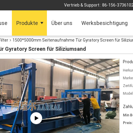
Vertrieb & Support :
86-156-373610
use
Produkte
Über uns
Werksbesichtigung
ilter
1500*5000mm Seitenaufnahme Tür Gyratory Screen für Silizi
 Gyratory Screen für Siliziumsand
Produ
Herkun
Marke
Zertif
Model
Zahl
Min B
Preis: