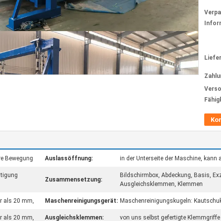
Verp
Infor
Liefer
Zahlu
Verso
Fähig
Ko
eare Bewegung
Auslassöffnung:
in der Unterseite der Maschine, kan
stigung
Bildschirmbox, Abdeckung, Basis, Exzi
Zusammensetzung:
Ausgleichsklemmen, Klemmen
hr als 20 mm,
Maschenreinigungsgerät:
Maschenreinigungskugeln: Kautschukk
hr als 20 mm,
Ausgleichsklemmen:
von uns selbst gefertigte Klemmgriffe