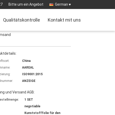
27
Bitte um ein Angebot
German
Qualitätskontrolle
Kontakt mit uns
umsand
ktdetails:
ftsort:
China
nname:
AAREAL
izierung:
ISO9001:2015
lnummer:
ANZEIGE
ung und Versand AGB:
estellmenge:
1 SET
negotiable
Kunststofffolie für den