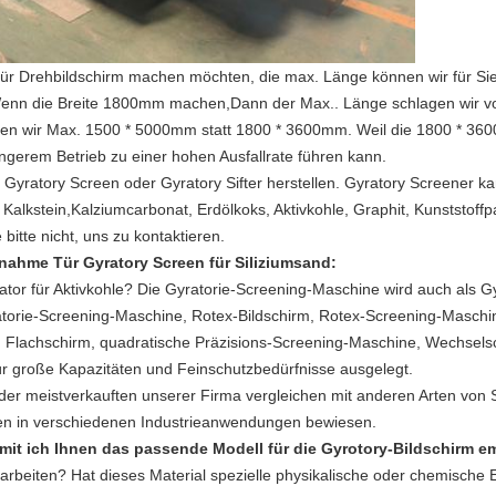
ür Drehbildschirm machen möchten, die max. Länge können wir für Sie 
enn die Breite 1800mm machen,Dann der Max.. Länge schlagen wir vor
lagen wir Max. 1500 * 5000mm statt 1800 * 3600mm. Weil die 1800 * 3
ngerem Betrieb zu einer hohen Ausfallrate führen kann.
yratory Screen oder Gyratory Sifter herstellen. Gyratory Screener ka
Kalkstein,Kalziumcarbonat, Erdölkoks, Aktivkohle, Graphit, Kunststoffpa
itte nicht, uns zu kontaktieren.
ahme Tür Gyratory Screen für Siliziumsand
:
tor für Aktivkohle
? Die Gyratorie-Screening-Maschine wird auch als Gy
ratorie-Screening-Maschine, Rotex-Bildschirm, Rotex-Screening-Masch
 Flachschirm, quadratische Präzisions-Screening-Maschine, Wechsels
für große Kapazitäten und Feinschutzbedürfnisse ausgelegt.
der meistverkauften unserer Firma vergleichen mit anderen Arten von 
den in verschiedenen Industrieanwendungen bewiesen.
damit ich Ihnen das passende Modell für die Gyrotory-Bildschirm 
arbeiten? Hat dieses Material spezielle physikalische oder chemische