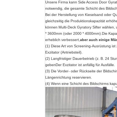
Unsere Firma kann Side Access Door Gyrato
notwendig, die gesamte Schicht des Bildschi
Bei der Herstellung von Kieselsand oder Q
gleichzeitig die Produktionskapazität erh
können Multi-Deck Gyratory Sifter wählen,
* 3600mm (oder 2000 * 4000mm).Die Kapazit
erheblich verbessert,
aber auch einige Mä
(1) Diese Art von Screening-Ausrüstung ist
Exzitator (Antriebsteil).
(2) Langfristiger Dauerbetrieb (z. B. 24 S
gebenDer Exzitator ist anfällig für Ausfälle.
(3) Die Vorder- oder Rückseite der Bildsc
Längenrichtung reservieren.
(4) Wenn eine Schicht des Bildschirms kapu