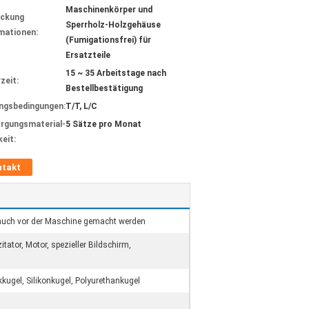
Maschinenkörper und
ackung
Sperrholz-Holzgehäuse
mationen:
(Fumigationsfrei) für
Ersatzteile
15 ~ 35 Arbeitstage nach
zeit:
Bestellbestätigung
ngsbedingungen:
T/T, L/C
rgungsmaterial-
5 Sätze pro Monat
keit:
ntakt
n auch vor der Maschine gemacht werden
tator, Motor, spezieller Bildschirm,
ugel, Silikonkugel, Polyurethankugel