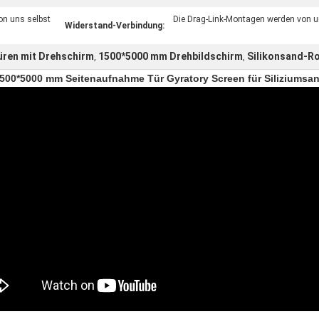
on uns selbst
Die Drag-Link-Montagen werden von un
Widerstand-Verbindung:
üren mit Drehschirm
1500*5000 mm Drehbildschirm
Silikonsand-Ro
,
,
500*5000 mm Seitenaufnahme Tür Gyratory Screen für Siliziumsa