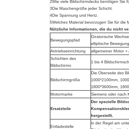
2Wie viele Bildschirmdecks benötigen Sie f
3Die Maschengröße jeder Schicht.
4Die Spannung und Hertz.
5Welches Material bevorzugen Sie für die 
Nützliche Informationen, die du nicht ve
Giratorische Wechs
Bewegungspfad
elliptische Bewegun
Antriebseinrichtung
allgemeiner Motor +
Schichten des
1 bis 4 Bildschirmsc
Bildschirms
Die Oberseite des B
Bildschirmgröße
1000*2100mm, 100
1800*3600mm, 180
Motormarke
Siemens oder nach
Der spezielle Bilds
Ersatzteile
Kompensationsklem
hergestellt.
in der Regel am unt
Entladestelle