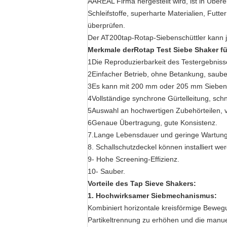
AAREAL Firma hergestellt wird, ist in Über
Schleifstoffe, superharte Materialien, Futt
überprüfen.
Der AT200tap-Rotap-Siebenschüttler kann j
Merkmale der
Rotap Test Siebe Shaker f
1Die Reproduzierbarkeit des Testergebnisse
2Einfacher Betrieb, ohne Betankung, sauber
3Es kann mit 200 mm oder 205 mm Sieben a
4Vollständige synchrone Gürtelleitung, sch
5Auswahl an hochwertigen Zubehörteilen, ver
6Genaue Übertragung, gute Konsistenz.
7.Lange Lebensdauer und geringe Wartung
8. Schallschutzdeckel können installiert w
9- Hohe Screening-Effizienz.
10- Sauber.
Vorteile des Tap Sieve Shakers:
1. Hochwirksamer Siebmechanismus:
Kombiniert horizontale kreisförmige Beweg
Partikeltrennung zu erhöhen und die manuel