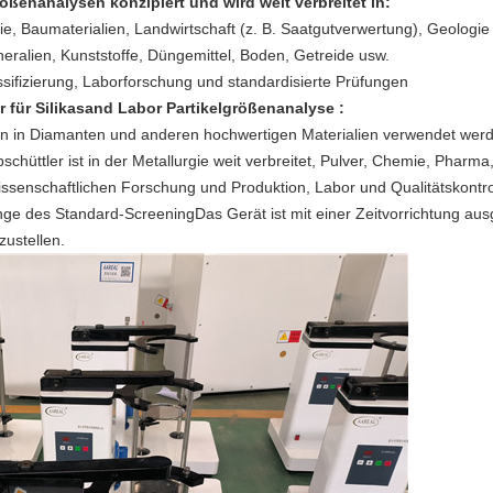
rößenanalysen konzipiert und wird weit verbreitet in:
ie, Baumaterialien, Landwirtschaft (z. B. Saatgutverwertung), Geologi
neralien, Kunststoffe, Düngemittel, Boden, Getreide usw.
assifizierung, Laborforschung und standardisierte Prüfungen
r für Silikasand Labor Partikelgrößenanalyse
:
n in Diamanten und anderen hochwertigen Materialien verwendet werd
bschüttler ist in der Metallurgie weit verbreitet, Pulver, Chemie, Pharma
ssenschaftlichen Forschung und Produktion, Labor und Qualitätskontroll
ge des Standard-ScreeningDas Gerät ist mit einer Zeitvorrichtung aus
zustellen.