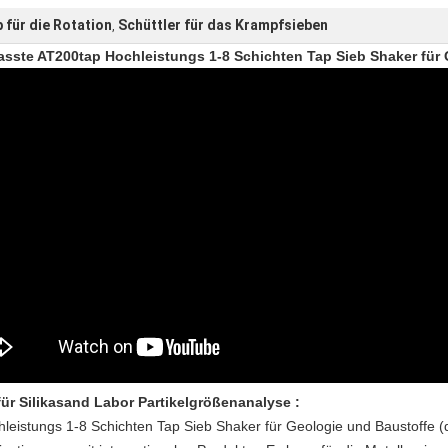
b für die Rotation
Schüttler für das Krampfsieben
,
asste AT200tap Hochleistungs 1-8 Schichten Tap Sieb Shaker für
für Silikasand Labor Partikelgrößenanalyse
:
leistungs 1-8 Schichten Tap Sieb Shaker für Geologie und Baustoffe
(