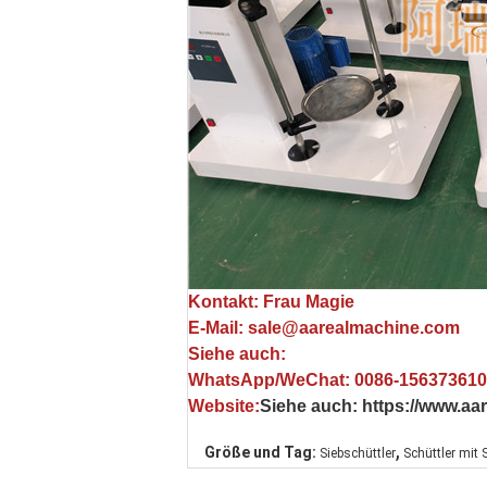
Kontakt: Frau Magie
E-Mail: sale@aarealmachine.com
Siehe auch:
WhatsApp/WeChat: 0086-15637361
Website:
Siehe auch: https://www.a
,
Größe und Tag:
Siebschüttler
Schüttler mit 