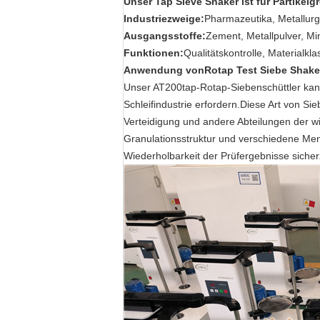
Unser Tap Sieve Shaker ist für Partikelg
Industriezweige:
Pharmazeutika, Metallurg
Ausgangsstoffe:
Zement, Metallpulver, Mi
Funktionen:
Qualitätskontrolle, Materialkl
Anwendung von
Rotap Test Siebe Shake
Unser AT200tap-Rotap-Siebenschüttler kan
Schleifindustrie erfordern.Diese Art von Sie
Verteidigung und andere Abteilungen der wi
Granulationsstruktur und verschiedene Men
Wiederholbarkeit der Prüfergebnisse sicher