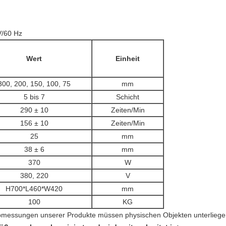
V/60 Hz
Wert
Einheit
300, 200, 150, 100, 75
mm
5 bis 7
Schicht
290 ± 10
Zeiten/Min
156 ± 10
Zeiten/Min
25
mm
38 ± 6
mm
370
W
380, 220
V
H700*L460*W420
mm
100
KG
Abmessungen unserer Produkte müssen physischen Objekten unterliege