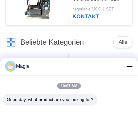
negotiable MOQ:1 SET
KONTAKT
Beliebte Kategorien
Alle
Vibro-
Spiraliger Schirm-
Magie
Bildschirmmaschine
Filter
10:07 AM
Trommel Screening
Hochfrequenzbildschirm
Machine
Good day, what product are you looking for?
Rechteckige
Vibrationsförderer
Vibrationsschirm