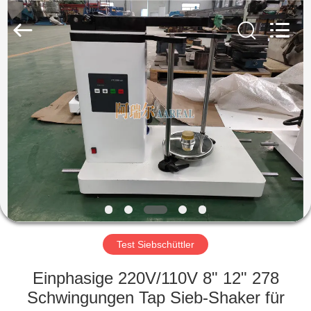
Xinxiang
AAREAL
Machine
Co.,Ltd.
All
Rights
Reserved.
ZU
HAUSE
PRODUKTE
ÜBER
UNS
WERKSBESICHTIGUNG
Test Siebschüttler
Einphasige 220V/110V 8" 12" 278
QUALITÄTSKONTROLLE
Schwingungen Tap Sieb-Shaker für