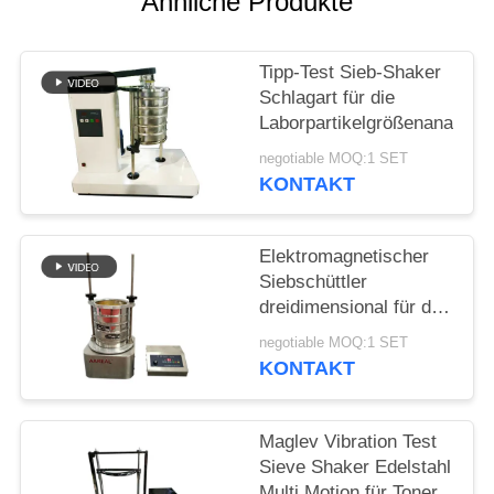
Ähnliche Produkte
Tipp-Test Sieb-Shaker
Schlagart für die
Laborpartikelgrößenanalyse
negotiable MOQ:1 SET
KONTAKT
Elektromagnetischer
Siebschüttler
dreidimensional für die
Granularitätsprüfung im
negotiable MOQ:1 SET
Labor
KONTAKT
Maglev Vibration Test
Sieve Shaker Edelstahl
Multi Motion für Toner