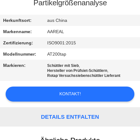
Partikelgrößenanalyse
KONTAKT
MIT
Herkunftsort:
aus China
UNS
Markenname:
AAREAL
Zertifizierung:
ISO9001:2015
BITTE UM
Modellnummer:
AT200tap
EIN
Markieren:
,
Schüttler mit Sieb
ANGEBOT
,
Hersteller von Prüfsiet-Schüttlern
Rotap Versuchssiebenschüttler Lieferant
SITEMAP
KONTAKT!
PRIVACY
DETAILS ENTFALTEN
POLICY