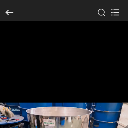
Xinxiang
AAREAL
Machine
Co.,Ltd.
All
Rights
Reserved.
ZU
HAUSE
PRODUKTE
ÜBER
UNS
WERKSBESICHTIGUNG
QUALITÄTSKONTROLLE