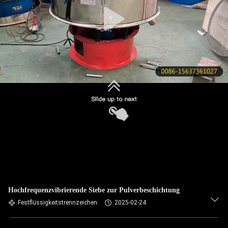
KONTAKT
MIT
UNS
BITTE UM
EIN
ANGEBOT
SITEMAP
PRIVACY
Hochfrequenzvibrierende Siebe zur Pulverbeschichtung
POLICY
Festflüssigkeitstrennzeichen
2025-02-24