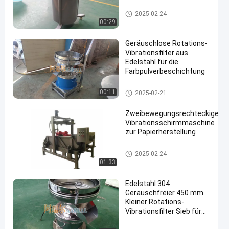
Festflüssigkeitstrennzeichen
2025-02-24
00:29
Geräuschlose Rotations-
Vibrationsfilter aus
Edelstahl für die
Farbpulverbeschichtung
Festflüssigkeitstrennzeichen
00:11
2025-02-21
Zweibewegungsrechteckige
Vibrationsschirmmaschine
zur Papierherstellung
Festflüssigkeitstrennzeichen
2025-02-24
01:33
Edelstahl 304
Geräuschfreier 450 mm
Kleiner Rotations-
Vibrationsfilter Sieb für
Sojamilch