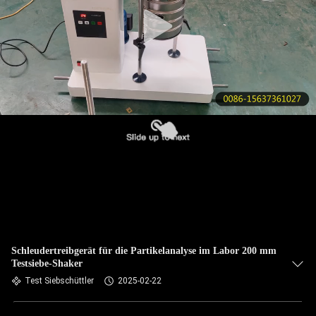
KONTAKT
MIT
UNS
BITTE UM
EIN
ANGEBOT
SITEMAP
PRIVACY
Schleudertreibgerät für die Partikelanalyse im Labor 200 mm
Testsiebe-Shaker
POLICY
Test Siebschüttler
2025-02-22