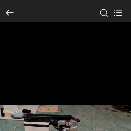
Xinxiang
AAREAL
Machine
Co.,Ltd.
All
Rights
Reserved.
ZU
HAUSE
PRODUKTE
ÜBER
UNS
WERKSBESICHTIGUNG
QUALITÄTSKONTROLLE