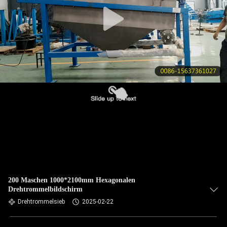
KONTAKT
MIT
UNS
BITTE UM
EIN
ANGEBOT
SITEMAP
PRIVACY
200 Maschen 1000*2100mm Hexagonalen
Drehtrommelbildschirm
POLICY
Drehtrommelsieb
2025-02-22