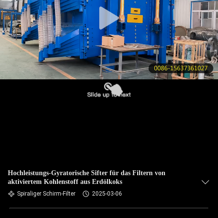
KONTAKT
MIT
UNS
BITTE UM
EIN
ANGEBOT
SITEMAP
PRIVACY
Hochleistungs-Gyratorische Sifter für das Filtern von
aktiviertem Kohlenstoff aus Erdölkoks
POLICY
Spiraliger Schirm-Filter
2025-03-06