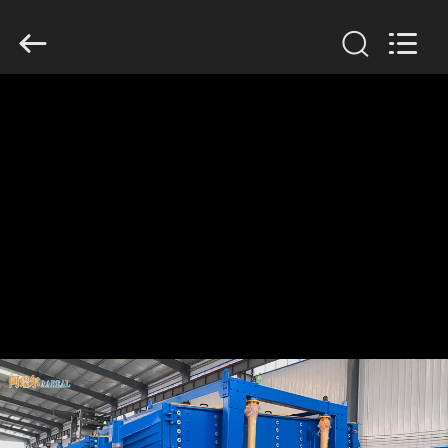
Xinxiang
AAREAL
Machine
Co.,Ltd.
All
Rights
Reserved.
ZU
HAUSE
PRODUKTE
ÜBER
UNS
WERKSBESICHTIGUNG
QUALITÄTSKONTROLLE