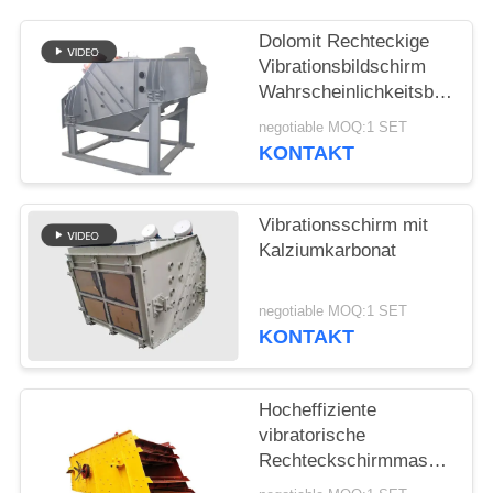
Dolomit Rechteckige
Vibrationsbildschirm
Wahrscheinlichkeitsbildschi
Maschine Mogensen
negotiable MOQ:1 SET
Sieb
KONTAKT
Vibrationsschirm mit
Kalziumkarbonat
negotiable MOQ:1 SET
KONTAKT
Hocheffiziente
vibratorische
Rechteckschirmmaschine
für Baustoffe