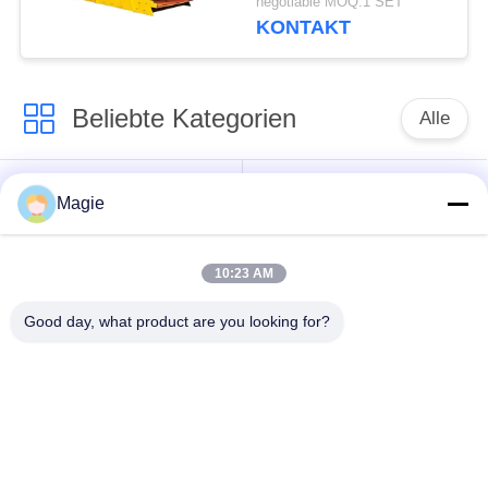
negotiable MOQ:1 SET
KONTAKT
Beliebte Kategorien
Alle
Vibro-
Spiraliger Schirm-
Magie
Bildschirmmaschine
Filter
10:23 AM
Trommel Screening
Hochfrequenzbildschirm
Machine
Good day, what product are you looking for?
Rechteckige
Vibrationsförderer
Vibrationsschirm
Turbo-Bildschirm-
Test Siebschüttler
Luftklassifikator