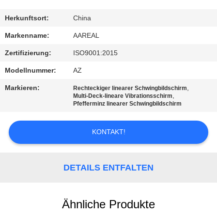
KONTAKT
Herkunftsort:
China
MIT
Markenname:
AAREAL
UNS
Zertifizierung:
ISO9001:2015
Modellnummer:
AZ
BITTE UM
Markieren:
,
Rechteckiger linearer Schwingbildschirm
EIN
,
Multi-Deck-lineare Vibrationsschirm
Pfefferminz linearer Schwingbildschirm
ANGEBOT
KONTAKT!
SITEMAP
DETAILS ENTFALTEN
PRIVACY
POLICY
Ähnliche Produkte