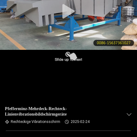
KONTAKT
MIT
UNS
BITTE UM
EIN
ANGEBOT
SITEMAP
PRIVACY
Pfefferminz-Mehrdeck-Rechteck-
Linienvibrationsbildschirmgeräte
POLICY
Rechteckige Vibrationsschirm
2025-02-24