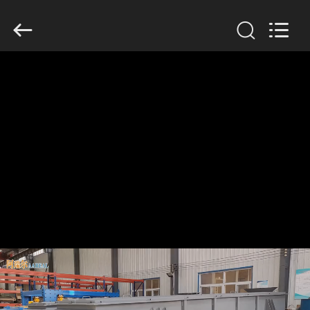
Xinxiang
AAREAL
Machine
Co.,Ltd.
All
Rights
Reserved.
ZU
HAUSE
PRODUKTE
ÜBER
UNS
WERKSBESICHTIGUNG
QUALITÄTSKONTROLLE