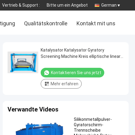
Vertrieb & Support :
Bitte um ein Angebot
German
tigung
Qualitätskontrolle
Kontakt mit uns
Katalysator Katalysator Gyratory
Screening Machine Kreis elliptische lineare
Bewegung
Kontaktieren Sie uns jetzt
Mehr erfahren
Verwandte Videos
Silikonmetallpulver-
Gyratorschirm-
Trennscheibe