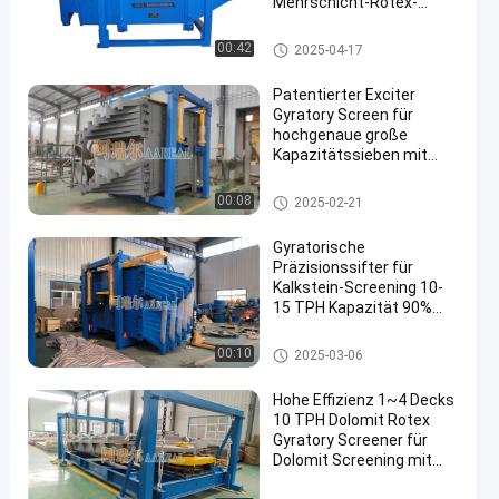
Mehrschicht-Rotex-
Vibrationsschirm
Spiraliger Schirm-Filter
00:42
2025-04-17
Patentierter Exciter
Gyratory Screen für
hochgenaue große
Kapazitätssieben mit
einfachem Mesh-
Austausch
Spiraliger Schirm-Filter
00:08
2025-02-21
Gyratorische
Präzisionssifter für
Kalkstein-Screening 10-
15 TPH Kapazität 90%
Wirksamkeit
Spiraliger Schirm-Filter
00:10
2025-03-06
Hohe Effizienz 1~4 Decks
10 TPH Dolomit Rotex
Gyratory Screener für
Dolomit Screening mit
90%~95% hoher