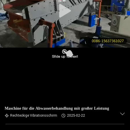
KONTAKT
MIT
UNS
BITTE UM
EIN
ANGEBOT
SITEMAP
PRIVACY
Maschine für die Abwasserbehandlung mit großer Leistung
POLICY
Rechteckige Vibrationsschirm
2025-02-22