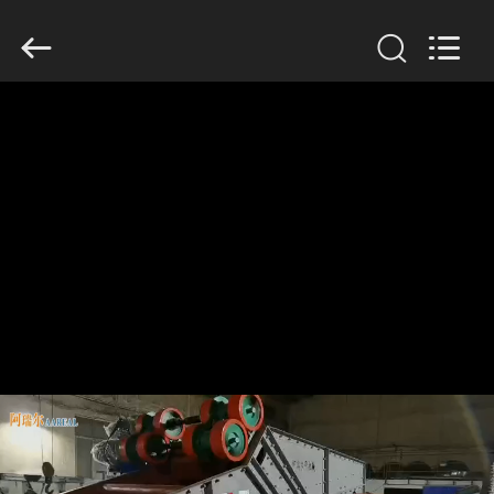
Xinxiang
AAREAL
Machine
Co.,Ltd.
All
Rights
Reserved.
ZU
HAUSE
PRODUKTE
ÜBER
UNS
WERKSBESICHTIGUNG
QUALITÄTSKONTROLLE