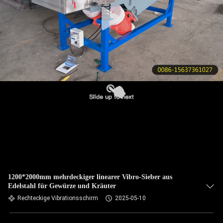
KONTAKT
MIT
UNS
BITTE UM
EIN
ANGEBOT
SITEMAP
PRIVACY
1200*2000mm mehrdeckiger linearer Vibro-Sieber aus
Edelstahl für Gewürze und Kräuter
POLICY
Rechteckige Vibrationsschirm
2025-05-10