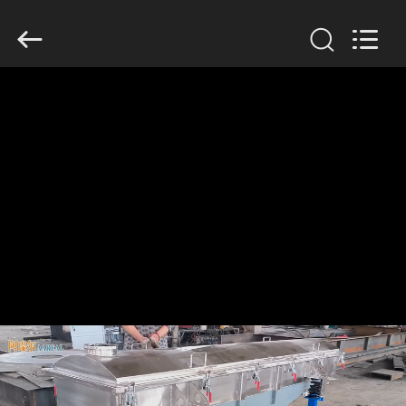
Xinxiang
AAREAL
Machine
Co.,Ltd.
All
Rights
Reserved.
ZU
HAUSE
PRODUKTE
ÜBER
UNS
WERKSBESICHTIGUNG
QUALITÄTSKONTROLLE