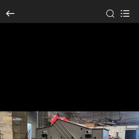
Xinxiang
AAREAL
Machine
Co.,Ltd.
All
Rights
Reserved.
ZU
HAUSE
PRODUKTE
ÜBER
UNS
WERKSBESICHTIGUNG
QUALITÄTSKONTROLLE