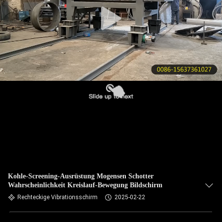
KONTAKT
MIT
UNS
BITTE UM
EIN
ANGEBOT
SITEMAP
PRIVACY
Kohle-Screening-Ausrüstung Mogensen Schotter
Wahrscheinlichkeit Kreislauf-Bewegung Bildschirm
POLICY
Rechteckige Vibrationsschirm
2025-02-22