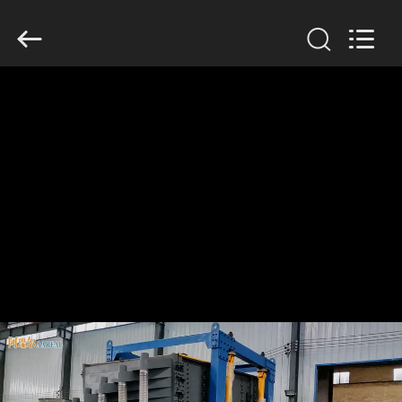
Xinxiang
AAREAL
Machine
Co.,Ltd.
All
Rights
Reserved.
ZU
HAUSE
PRODUKTE
ÜBER
UNS
WERKSBESICHTIGUNG
QUALITÄTSKONTROLLE