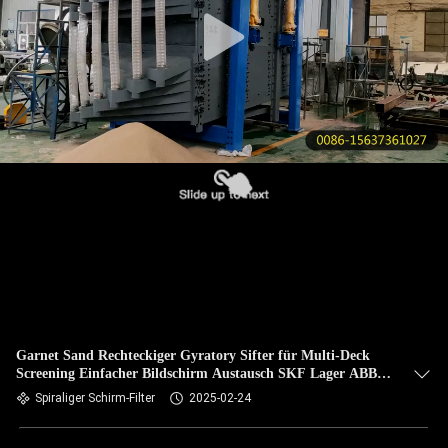
KONTAKT
MIT
UNS
BITTE UM
EIN
ANGEBOT
SITEMAP
PRIVACY
Garnet Sand Rechteckiger Gyratory Sifter für Multi-Deck
Screening Einfacher Bildschirm Austausch SKF Lager ABB
POLICY
Motor
Spiraliger Schirm-Filter
2025-02-24