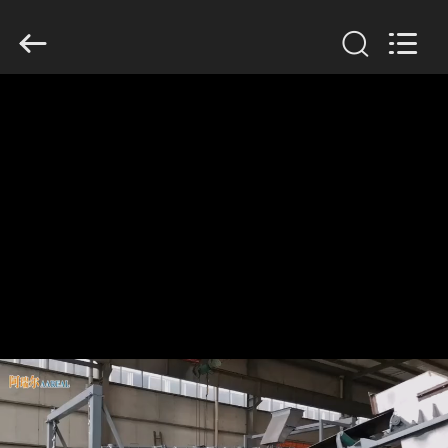
Xinxiang
AAREAL
Machine
Co.,Ltd.
All
Rights
Reserved.
ZU
HAUSE
PRODUKTE
ÜBER
UNS
WERKSBESICHTIGUNG
QUALITÄTSKONTROLLE