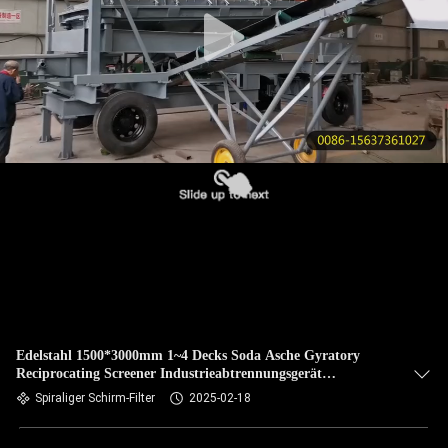
KONTAKT
MIT
UNS
BITTE UM
EIN
ANGEBOT
SITEMAP
PRIVACY
Edelstahl 1500*3000mm 1~4 Decks Soda Asche Gyratory
Reciprocating Screener Industrieabtrennungsgerät
POLICY
Großkapazität Hohe Screening Genauigkeit
Spiraliger Schirm-Filter
2025-02-18