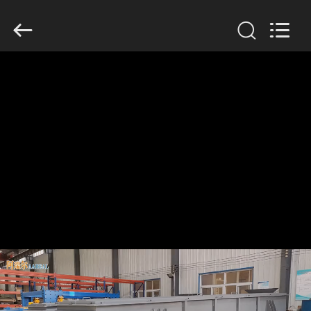
Xinxiang
AAREAL
Machine
Co.,Ltd.
All
Rights
Reserved.
ZU
HAUSE
PRODUKTE
ÜBER
UNS
WERKSBESICHTIGUNG
QUALITÄTSKONTROLLE