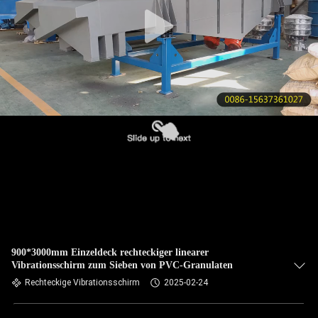
KONTAKT
MIT
UNS
BITTE UM
EIN
ANGEBOT
SITEMAP
PRIVACY
900*3000mm Einzeldeck rechteckiger linearer
Vibrationsschirm zum Sieben von PVC-Granulaten
POLICY
Rechteckige Vibrationsschirm
2025-02-24