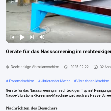
Geräte für das Nassscreening im rechteckige
Rechteckige Vibrationsschirm
2025-02-22
32 Ans
#
Trommelschirm
#
vibrierender Motor
#
Vibrationsbildschirm
Geräte für das Nassscreening im rechteckigen Typ mit Reinigungs
Nasse-Vibrations-Screening-Maschine wird auch als Nasse-Screeni
Nachrichten des Besuchers