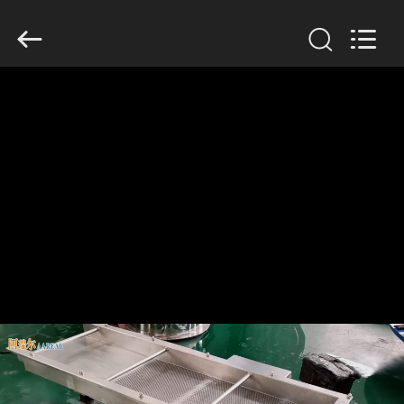
Xinxiang
AAREAL
Machine
Co.,Ltd.
All
Rights
Reserved.
ZU
HAUSE
PRODUKTE
ÜBER
UNS
WERKSBESICHTIGUNG
QUALITÄTSKONTROLLE