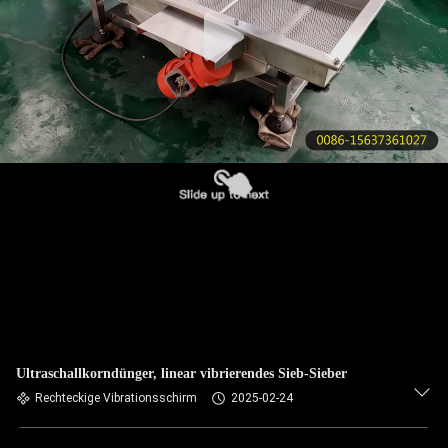
KONTAKT
MIT
UNS
BITTE UM
EIN
ANGEBOT
SITEMAP
PRIVACY
Ultraschallkorndünger, linear vibrierendes Sieb-Sieber
POLICY
Rechteckige Vibrationsschirm
2025-02-24